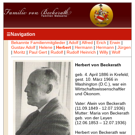
Navigation
☰
Bekannte Familienmitglieder
|
Adolf
|
Alfred
|
Erich
|
Erwin
|
Gustav Adolf
|
Helene
|
Herbert
|
Hermann
|
Hermann
|
Jürgen
|
Moritz
|
Paul Gert
|
Rudolf
|
Rudolf Heinrich
|
Willy
|
Wolf
Herbert von Beckerath
geb. 4. April 1886 in Krefeld;
gest. 10. März 1966 in
Washington (D.C.), war ein
Wirtschaftswissenschaftler
und Ökonom.
Vater: Alwin von Beckerath
(11.09.1849 - 12.07.1936)
Mutter: Maria von Beckerath
geb. von der Leyen
(12.06.1853 – 12.07.1936)
Herbert von Beckerath war